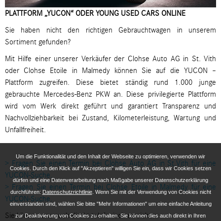
PLATTFORM „YUCON“ ODER YOUNG USED CARS ONLINE
Sie haben nicht den richtigen Gebrauchtwagen in unserem
Sortiment gefunden?
Mit Hilfe einer unserer Verkäufer der Clohse Auto AG in St. Vith
oder Clohse Etoile in Malmedy können Sie auf die YUCON –
Plattform zugreifen. Diese bietet ständig rund 1.000 junge
gebrauchte Mercedes-Benz PKW an. Diese privilegierte Plattform
wird vom Werk direkt geführt und garantiert Transparenz und
Nachvollziehbarkeit bei Zustand, Kilometerleistung, Wartung und
Unfallfreiheit.
Um die Funktionalität und den Inhalt der Webseite zu optimieren, verwenden wir
> Fragen Sie einen Termin bei Clohse Auto AG in St.Vith für eine
Cookies. Durch den Klick auf "Akzeptieren" willigen Sie ein, dass wir Cookies setzen
YUCON-Suche.
dürfen und eine Datenverarbeitung nach Maßgabe unserer Datenschutzerklärung
> Fragen Sie einen Termin bei Clohse Etoile in Malmedy für eine
durchführen:
Datenschutzrichtlinie
. Wenn Sie mit der Verwendung von Cookies nicht
YUCON-Suche.
einverstanden sind, wählen Sie bitte "Mehr Informationen" um eine einfache Anleitung
Sie können uns auch direkt telefonisch erreichen:
zur Deaktivierung von Cookies zu erhalten. Sie können dies auch direkt in Ihren