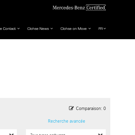
se Contact
Clohse News
Clohse on Move
FR
Comparaison:
0
Recherche avancée