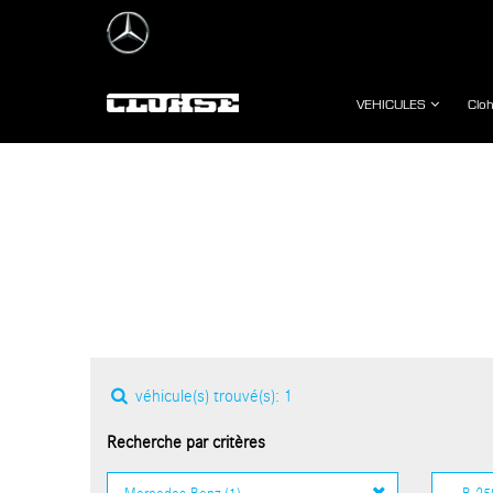
VEHICULES
Cloh
véhicule(s) trouvé(s):
1
Recherche par critères