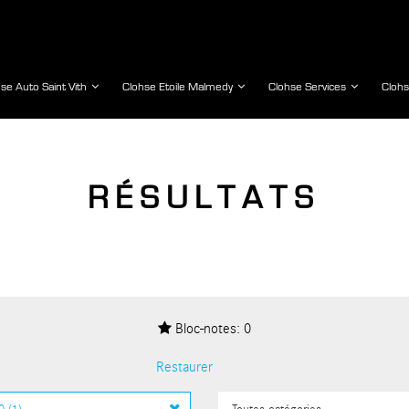
se Auto Saint Vith
Clohse Etoile Malmedy
Clohse Services
Cloh
RÉSULTATS
Bloc-notes:
0
Restaurer